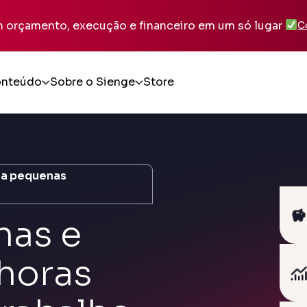
m orçamento, execução e financeiro em um só lugar
C
nteúdo
Sobre o Sienge
Store
Sienge Plataforma
Sienge Co
Gestão integrada da Construção de ponta a ponta
Eficiência na
Sienge Construpoint
Construma
Mobilidade e qualidade no canteiro de obras
Gerenciament
ara pequenas
CV CRM
Prevision 
Eficiência em vendas e na jornada completa do
Obras entreg
cliente
planejados
has e
Prevision Planejamento de Incorporação
Gestor Ob
Empreendimentos lançados no prazo, com times e
Solução ágil 
entregas alinhadas
construtoras
 horas
Sienge Capital
Soluções financeiras para a construção,
conectadas à sua plataforma de gestão