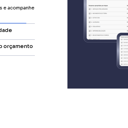
idade
ade,
iços orçados.
no orçamento