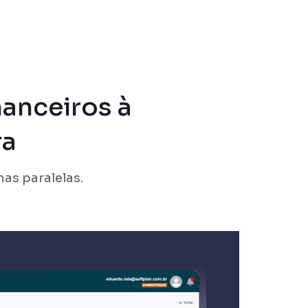
anceiros à
ra
as paralelas.