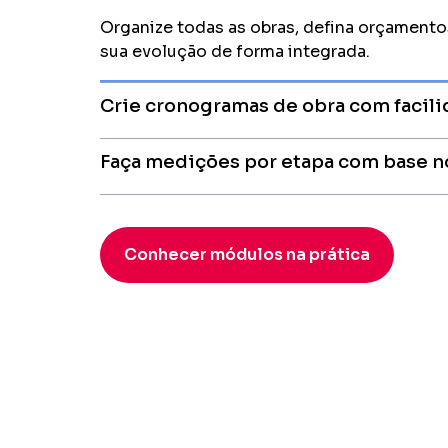
Crie cronogramas de obra com facil
Monte a linha do tempo da obra com agilid
vinculando cada etapa aos insumos e serv
Faça medições por etapa com base 
Conhecer módulos na prática