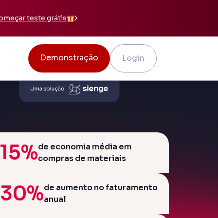
omeçar teste grátis
Demonstração
Login
nstrucompras
 cadeia de suprimentos
nager
o colaborativo e BIM
Planejamento de Obra
ues no prazo e dentro dos custos
15%
de economia média em
compras de materiais
ras
e inteligente para pequenas
30%
de aumento no faturamento
anual