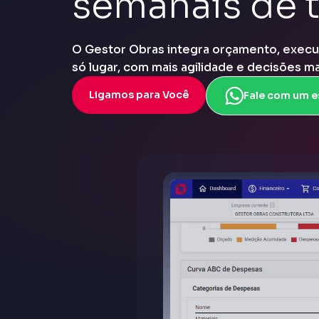
semanais de 
O Gestor Obras integra orçamento, execu
só lugar, com mais agilidade e decisões ma
Ligamos para Você
Fale com um e