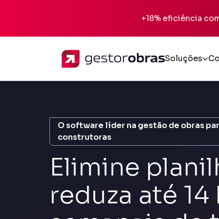
+18% eficiência co
Soluções
Co
Todos os produtos
Incorporação
Pré-obra
O software líder na gestão de obras p
construtoras
Obra
Elimine planil
Pós-vendas
reduza até 14